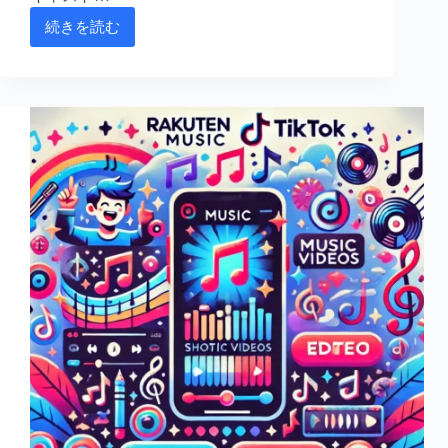
続きを読む
専
属
ポ
ッ
ド
キ
ャ
ス
ト
の
魅
力
満
載！
初
心
者
に
も
音
楽