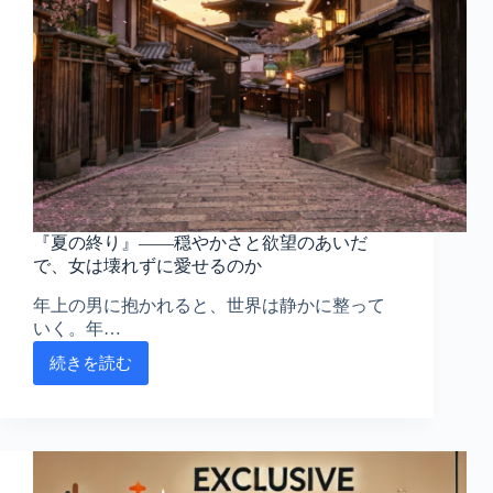
当？
オ
リ
コ
ン
満
足
度
2
位
の
『夏の終り』――穏やかさと欲望のあいだ
実
で、女は壊れずに愛せるのか
力
を
年上の男に抱かれると、世界は静かに整って
検
いく。年…
証
続きを読む
『夏
の
終
り』
――
穏