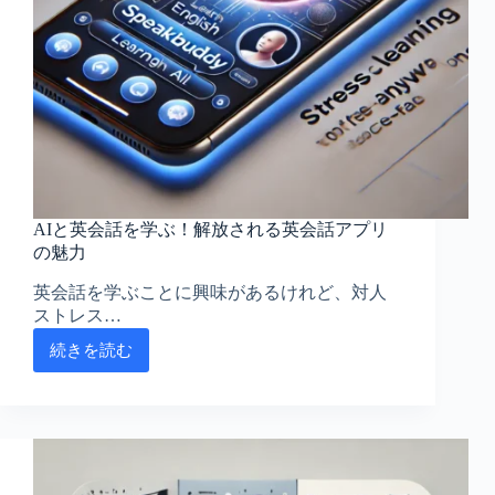
狙
え！
始
め
ら
れ
る
ア
プ
リ
AIと英会話を学ぶ！解放される英会話アプリ
比
の魅力
較
英会話を学ぶことに興味があるけれど、対人
ストレス…
続きを読む
AI
と
英
会
話
を
学