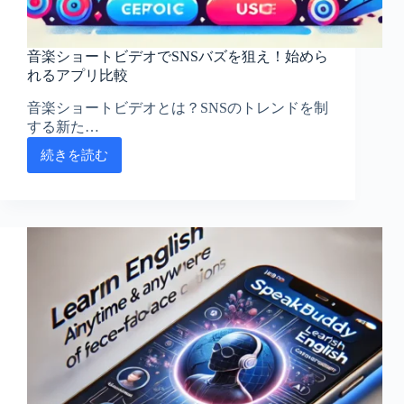
配
信
サ
音楽ショートビデオでSNSバズを狙え！始めら
ー
れるアプリ比較
ビ
ス
音楽ショートビデオとは？SNSのトレンドを制
する新た…
続きを読む
音
楽
シ
ョ
ー
ト
ビ
デ
オ
で
SNS
バ
ズ
を