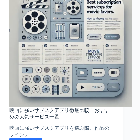
ぶ！
解
放
さ
れ
る
英
会
話
ア
プ
リ
の
魅
力
映画に強いサブスクアプリ徹底比較！おすす
めの人気サービス一覧
映画に強いサブスクアプリを選ぶ際、作品の
ラインナ…