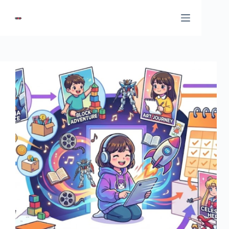
コ
ン
テ
ン
ツ
へ
ス
キ
ッ
プ