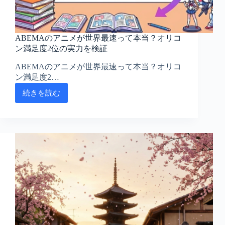
ABEMAのアニメが世界最速って本当？オリコ
ン満足度2位の実力を検証
ABEMAのアニメが世界最速って本当？オリコ
ン満足度2…
続きを読む
ABEMA
の
ア
ニ
メ
が
世
界
最
速
っ
て
本