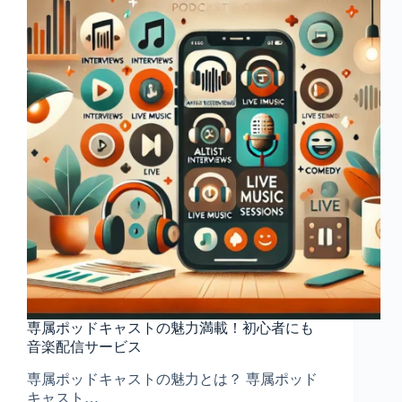
や
か
さ
と
欲
望
の
あ
い
だ
で、
女
は
壊
れ
ず
に
愛
専属ポッドキャストの魅力満載！初心者にも
せ
音楽配信サービス
る
の
専属ポッドキャストの魅力とは？ 専属ポッド
か
キャスト…