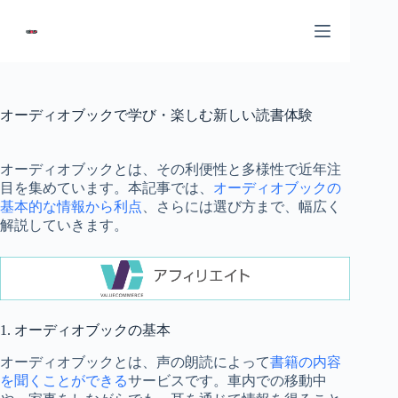
コ
ン
テ
ン
ツ
へ
オーディオブックで学び・楽しむ新しい読書体験
ス
キ
ッ
オーディオブックとは、その利便性と多様性で近年注
プ
目を集めています。本記事では、
オーディオブックの
基本的な情報から利点
、さらには選び方まで、幅広く
解説していきます。
1. オーディオブックの基本
オーディオブックとは、声の朗読によって
書籍の内容
を聞くことができる
サービスです。車内での移動中