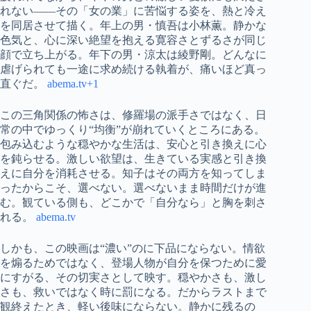
れない——その「女の業」に苦悩する姿を、熱と冷え
を同居させて描く。年上の男・慎吾は小林薫。静かな
色気と、心に深い絶望を抱える寛容さとずるさが同じ
顔で立ち上がる。年下の男・涼太は綾野剛。どんなに
虐げられても一途に求め続ける執着が、痛いほど真っ
直ぐだ。
abema.tv+1
この三角関係の怖さは、修羅場の派手さではなく、日
常の中でゆっくり“均衡”が崩れていくところにある。
包み込むような穏やかな生活は、安心と引き換えに心
を鈍らせる。激しい欲望は、生きている実感と引き換
えに自分を消耗させる。知子はその両方を知ってしま
ったからこそ、選べない。選べないまま時間だけが進
む。観ている側も、どこかで「自分なら」と胸を刺さ
れる。
abema.tv
しかも、この映画は“濃い”のに下品にならない。情欲
を煽るためではなく、登場人物が自分を保つために愛
にすがる、その切実さとして映す。穏やかさも、激し
さも、救いではなく時に罰になる。だからラストまで
観終えたとき、軽い後味にならない。静かに残るの