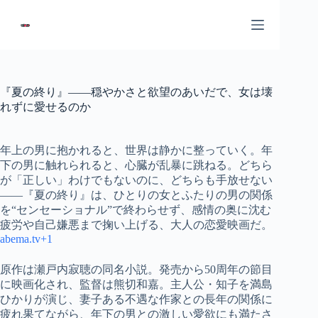
コ
ン
テ
ン
ツ
へ
『夏の終り』――穏やかさと欲望のあいだで、女は壊
ス
れずに愛せるのか
キ
ッ
プ
年上の男に抱かれると、世界は静かに整っていく。年
下の男に触れられると、心臓が乱暴に跳ねる。どちら
が「正しい」わけでもないのに、どちらも手放せない
——『夏の終り』は、ひとりの女とふたりの男の関係
を“センセーショナル”で終わらせず、感情の奥に沈む
疲労や自己嫌悪まで掬い上げる、大人の恋愛映画だ。
abema.tv+1
原作は瀬戸内寂聴の同名小説。発売から50周年の節目
に映画化され、監督は熊切和嘉。主人公・知子を満島
ひかりが演じ、妻子ある不遇な作家との長年の関係に
疲れ果てながら、年下の男との激しい愛欲にも満たさ