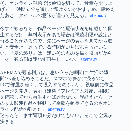
そ、オンライン視聴では通知を切って、音量を少し上
げて、1時間53分を通しで預けるのがおすすめ。観終え
たあと、タイトルの意味が違って見える。
abema.tv
今すぐ観るなら、作品ページで配信状況を確認して再
生するだけ。無料表示がある場合は視聴期限が設定さ
れることがあるので、先にページの表示を見てから進
むと安全だ。迷っている時間がいちばんもったいな
い。『夏の終り』は、迷いそのものを描く映画だから
こそ、観る側は迷わず再生していい。
abema.tv
ABEMAで観る利点は、思い立った瞬間に“生活の隙
間”へ差し込めることだ。スマホで静かに浸るのも、
PCで部屋を暗くして没入するのもいい。視聴前に作品
ページを開き、表示（無料／プレミアム対象、期限）
を確認してから再生すれば迷わない。観終えたら、そ
のまま関連作品へ移動して余韻を延長できるのもオン
ライン配信の強さだ。
abema.tv
迷ったら、まず冒頭10分だけでもいい。そこで空気が
決まる。