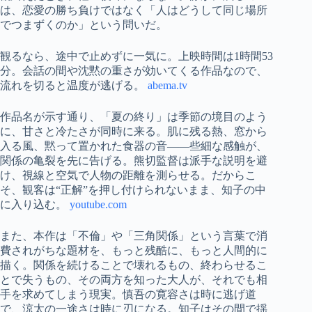
は、恋愛の勝ち負けではなく「人はどうして同じ場所
でつまずくのか」という問いだ。
観るなら、途中で止めずに一気に。上映時間は1時間53
分。会話の間や沈黙の重さが効いてくる作品なので、
流れを切ると温度が逃げる。
abema.tv
作品名が示す通り、「夏の終り」は季節の境目のよう
に、甘さと冷たさが同時に来る。肌に残る熱、窓から
入る風、黙って置かれた食器の音——些細な感触が、
関係の亀裂を先に告げる。熊切監督は派手な説明を避
け、視線と空気で人物の距離を測らせる。だからこ
そ、観客は“正解”を押し付けられないまま、知子の中
に入り込む。
youtube.com
また、本作は「不倫」や「三角関係」という言葉で消
費されがちな題材を、もっと残酷に、もっと人間的に
描く。関係を続けることで壊れるもの、終わらせるこ
とで失うもの、その両方を知った大人が、それでも相
手を求めてしまう現実。慎吾の寛容さは時に逃げ道
で、涼太の一途さは時に刃になる。知子はその間で揺